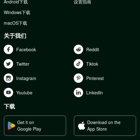
Android下载
设置指南
Windows下载
macOS下载
关于我们
Facebook
Reddit
Twitter
Tiktok
Instagram
Pinterest
Youtube
Linkedln
下载
Get it on
Download on the
Google Play
App Store