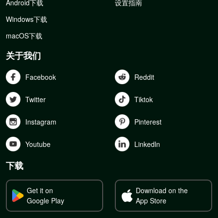
Android下载
设置指南
Windows下载
macOS下载
关于我们
Facebook
Reddit
Twitter
Tiktok
Instagram
Pinterest
Youtube
Linkedln
下载
Get it on
Download on the
Google Play
App Store