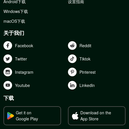
Android下载
设置指南
Windows下载
macOS下载
关于我们
Facebook
Reddit
Twitter
Tiktok
Instagram
Pinterest
Youtube
Linkedln
下载
Get it on
Download on the
Google Play
App Store