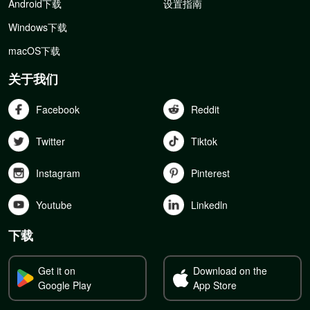
Android下载
设置指南
Windows下载
macOS下载
关于我们
Facebook
Reddit
Twitter
Tiktok
Instagram
Pinterest
Youtube
Linkedln
下载
Get it on
Download on the
Google Play
App Store