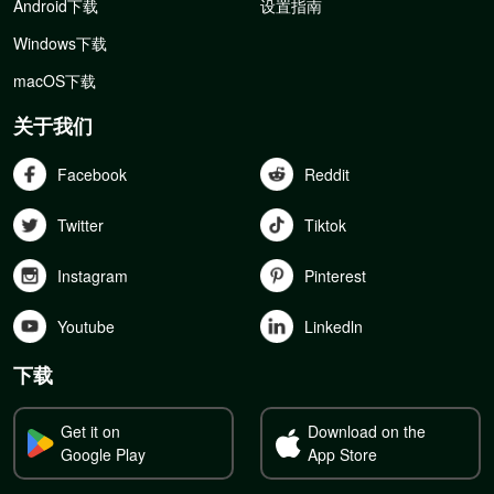
Android下载
设置指南
Windows下载
macOS下载
关于我们
Facebook
Reddit
Twitter
Tiktok
Instagram
Pinterest
Youtube
Linkedln
下载
Get it on
Download on the
Google Play
App Store