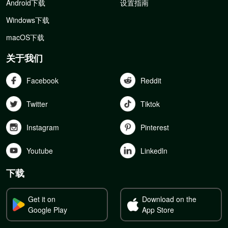
Android下载
设置指南
Windows下载
macOS下载
关于我们
Facebook
Reddit
Twitter
Tiktok
Instagram
Pinterest
Youtube
Linkedln
下载
Get it on
Download on the
Google Play
App Store