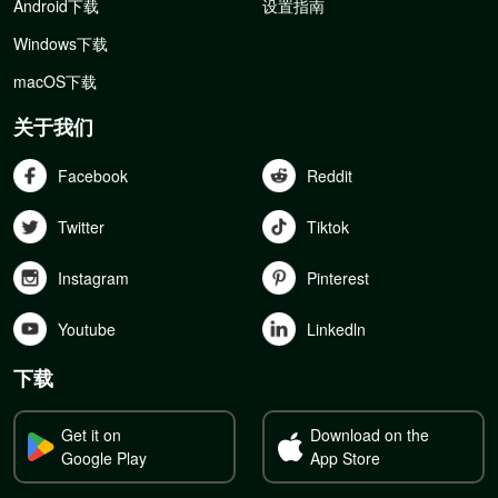
Android下载
设置指南
Windows下载
macOS下载
关于我们
Facebook
Reddit
Twitter
Tiktok
Instagram
Pinterest
Youtube
Linkedln
下载
Get it on
Download on the
Google Play
App Store